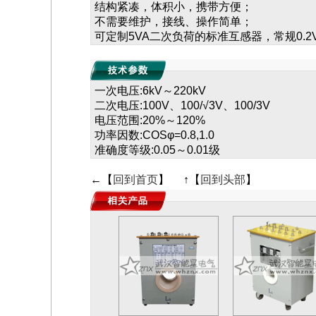
结构紧凑，体积小，携带方便；
不需要维护，接线、操作简单；
可定制5VA二次负荷的标准互感器，常规0.
一次电压:6kV～220kV
二次电压:100V、100/√3V、100/3V
电压范围:20%～120%
功率因数:COSφ=0.8,1.0
准确度等级:0.05～0.01级
←【
回到首页
】 ↑【
回到头部
】