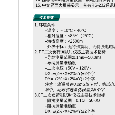
中文界面大屏幕显示，带有RS-232通讯
1.
环境条件
--温度：－
10
°
C～
40
°
C
--相对湿度：
<85%（25
°
C）
--海拔高度：
<2500m
--外界干扰：无特强震动、无特强电磁
2.
PT二次负荷测试时仪器主要技术指标
--导纳测量范围
:0.1ms—50.0ms
--导纳测量准确度
:
--二次电压（
50V－120V）
D
X=
±
(2%×
X+2%×Y)
±
2个字
D
Y=
±
(2%×X+2%×Y)
±
2个字
注意：测量值在
0.2mS以下时，测试
居中。此时仪器量化误差为5个字
3.
CT二次负荷测试时仪器主要技术指标
--阻抗测量范围：
0.1Ω—50.0Ω
--阻抗测量准确度：
D
X=
±
(2%×
X+2%×Y)
±
2个字