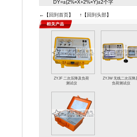
D
Y=
±
(2%×
X+2%×Y)
±
2个字
←【
回到首页
】 ↑【
回到头部
】
ZYJF 二次压降及负荷
ZYJW 无线二次压降
测试仪
负荷测试仪